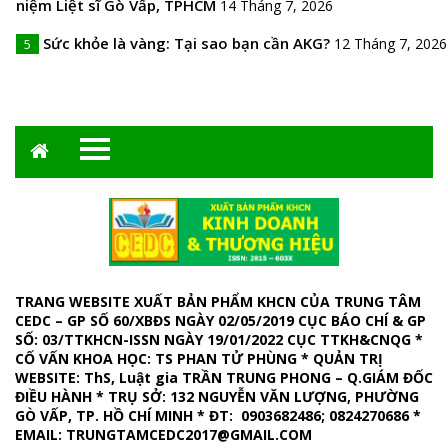
niệm Liệt sĩ Gò Vấp, TPHCM
14 Tháng 7, 2026
Sức khỏe là vàng: Tại sao bạn cần AKG?
12 Tháng 7, 2026
5
TRANG WEBSITE XUẤT BẢN PHẨM KHCN CỦA TRUNG TÂM
CEDC – GP SỐ 60/XBĐS NGÀY 02/05/2019 CỤC BÁO CHÍ & GP
SỐ: 03/TTKHCN-ISSN NGÀY 19/01/2022 CỤC TTKH&CNQG *
CỐ VẤN KHOA HỌC: TS PHAN TỬ PHÙNG * QUẢN TRỊ
WEBSITE
: ThS, Luật gia TRẦN TRUNG PHONG – Q.GIÁM ĐỐC
ĐIỀU HÀNH *
TRỤ SỞ: 132 NGUYỄN VĂN LƯỢNG, PHƯỜNG
GÒ VẤP, TP. HỒ CHÍ MINH
*
ĐT: 0903682486; 0824270686
*
EMAIL:
TRUNGTAMCEDC2017@GMAIL.COM