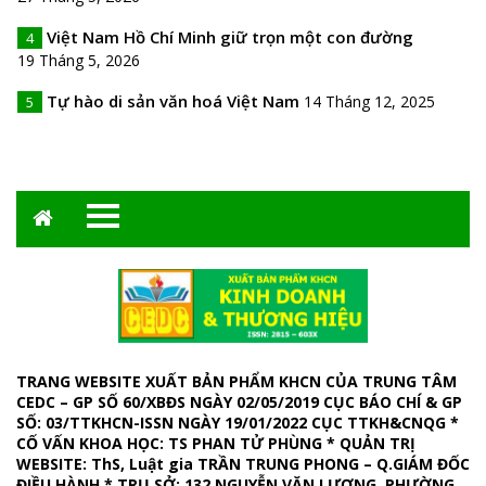
Việt Nam Hồ Chí Minh giữ trọn một con đường
4
19 Tháng 5, 2026
Tự hào di sản văn hoá Việt Nam
14 Tháng 12, 2025
5
TRANG WEBSITE XUẤT BẢN PHẨM KHCN CỦA TRUNG TÂM
CEDC – GP SỐ 60/XBĐS NGÀY 02/05/2019 CỤC BÁO CHÍ & GP
SỐ: 03/TTKHCN-ISSN NGÀY 19/01/2022 CỤC TTKH&CNQG *
CỐ VẤN KHOA HỌC: TS PHAN TỬ PHÙNG * QUẢN TRỊ
WEBSITE
: ThS, Luật gia TRẦN TRUNG PHONG – Q.GIÁM ĐỐC
ĐIỀU HÀNH *
TRỤ SỞ: 132 NGUYỄN VĂN LƯỢNG, PHƯỜNG