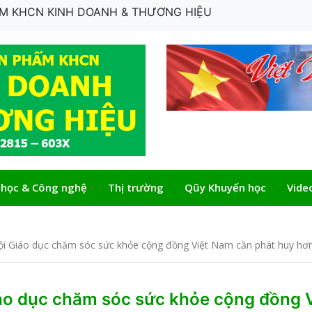
HẨM KHCN KINH DOANH & THƯƠNG HIỆU
 học & Công nghệ
Thị trường
Qũy Khuyến học
Vide
 Giáo dục chăm sóc sức khỏe cộng đồng Việt Nam cần phát huy hơn 
áo dục chăm sóc sức khỏe cộng đồng V