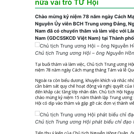
nữa vai trò TƯ Hội
Chào mừng kỷ niệm 78 năm ngày Cách Mạ
Nguyên Ủy viên BCH Trung ương Đảng, Ngu
Nam đã có chuyến thăm và làm việc với Lã
Nam (GDCSSKCĐ Việt Nam) tại Thành phố 
Chủ tịch Trung ương Hội – ông Nguyễn Hồng
Tại buổi thăm và làm việc, Chủ tịch Trung ương Hộ
niệm 78 năm ngày Cách mạng tháng Tám và lễ Quố
Ngoài ra còn biểu dương, khuyến khích và nhắc nhở
cần bám sát quy chế hoạt động và nghị quyết của
đến khắp các tầng lớp nhân dân. Chủ tịch Hội Ngu
chào mừng kỷ niệm 15 năm thành lập Trung ương H
Hội có dịp vào thăm và gặp gỡ các đơn vị thành vi
Chủ tịch Trung ương Hội phát biểu chỉ đạo 
Tiếp thu ý kiến của Chủ tịch Nguyễn Hồng Quân, 