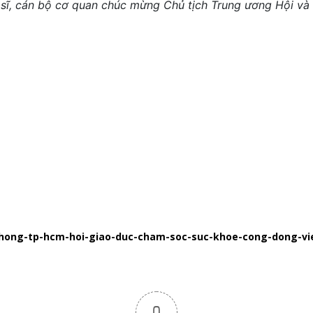
 sĩ, cán bộ cơ quan chúc mừng Chủ tịch Trung ương Hội và
phong-tp-hcm-hoi-giao-duc-cham-soc-suc-khoe-cong-dong-vie
0