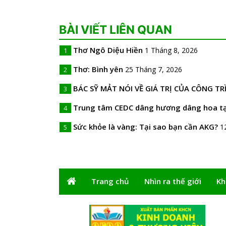
BÀI VIẾT LIÊN QUAN
Thơ Ngô Diệu Hiền
1 Tháng 8, 2026
1
Thơ: Bình yên
25 Tháng 7, 2026
2
BÁC SỸ MẢT NÓI VỀ GIÁ TRỊ CỦA CÔNG T
3
Trung tâm CEDC dâng hương dâng hoa tại
4
Sức khỏe là vàng: Tại sao bạn cần AKG?
1
5
Trang chủ
Nhìn ra thế giới
Kh