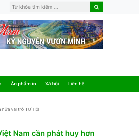
Search
Search
for:
o
Ấn phẩm in
Xã hội
Liên hệ
nữa vai trò TƯ Hội
iệt Nam cần phát huy hơn