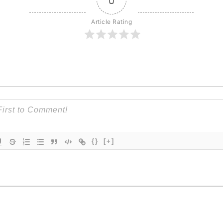
Article Rating
{}
[+]