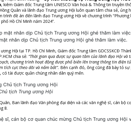
h
, kiêm Giám đốc Trung tâm UNESCO Văn hoá & Thông tin truyền thô
 Hồng Quân và lãnh đạo Trung ương Hội luôn quan tâm chia sẻ, ủng h
m trình đề án đến lãnh đạo Trung ương Hội về chương trình “Phương
h phố Hồ Chí Minh năm 2024”.
ặt nhân dịp Chủ tịch Trung ương Hội ghé thăm làm việc.
 ương Hội tại TP. Hồ Chí Minh, Giám đốc Trung tâm GDCSSKCĐ Thàn
TP.HCM chia sẻ:
“Thời gian qua được sự quan tâm của lãnh đạo Hội và 
oạch, chương trình hoạt động được phổ biến
lên
trang thông tin điện t
m tích cực theo dõi
và nắm bắt
”.
Bên cạnh đó, ông cũng đã bày tỏ sự p
 có tài được quần chúng nhân dân quý mến.
Chủ tịch Trung ương Hội
uân, Ban lãnh đạo Văn phòng đại diện và các văn nghệ sĩ, cán bộ c
g 8.