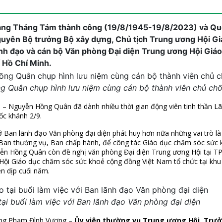
ng Tháng Tám thành công (19/8/1945-19/8/2023) và Qu
yên Bộ trưởng Bộ xây dựng, Chủ tịch Trung ương Hội Gi
nh đạo và cán bộ Văn phòng Đại diện Trung ương Hội Giá
Hồ Chí Minh.
 Quân chụp hình lưu niệm cùng cán bộ thành viên chủ chố
i – Nguyễn Hồng Quân đã dành nhiều thời gian động viên tinh thần L
c khánh 2/9.
 Ban lãnh đạo Văn phòng đại diện phát huy hơn nữa những vai trò là
 Ban thường vụ, Ban chấp hành, để công tác Giáo dục chăm sóc sức 
yễn Hồng Quân còn đề nghị văn phòng Đại diện Trung ương Hội tại TP
ội Giáo dục chăm sóc sức khoẻ cộng đồng Việt Nam tổ chức tại khu 
ên dịp cuối năm.
tại buổi làm việc với Ban lãnh đạo Văn phòng đại diện
ông Phạm Đình Vương –
Ủy viên thường vụ Trung ương Hội, Trưở