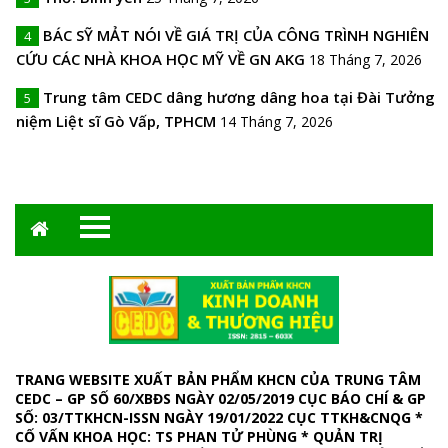
BÁC SỸ MẢT NÓI VỀ GIÁ TRỊ CỦA CÔNG TRÌNH NGHIÊN
4
CỨU CÁC NHÀ KHOA HỌC MỸ VỀ GN AKG
18 Tháng 7, 2026
Trung tâm CEDC dâng hương dâng hoa tại Đài Tưởng
5
niệm Liệt sĩ Gò Vấp, TPHCM
14 Tháng 7, 2026
TRANG WEBSITE XUẤT BẢN PHẨM KHCN CỦA TRUNG TÂM
CEDC – GP SỐ 60/XBĐS NGÀY 02/05/2019 CỤC BÁO CHÍ & GP
SỐ: 03/TTKHCN-ISSN NGÀY 19/01/2022 CỤC TTKH&CNQG *
CỐ VẤN KHOA HỌC: TS PHAN TỬ PHÙNG * QUẢN TRỊ