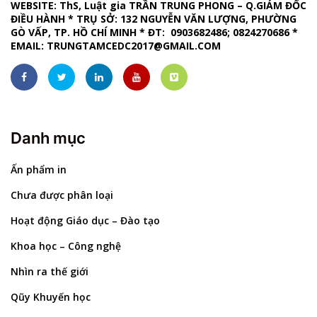
WEBSITE
: ThS, Luật gia TRẦN TRUNG PHONG – Q.GIÁM ĐỐC
ĐIỀU HÀNH *
TRỤ SỞ: 132 NGUYỄN VĂN LƯỢNG, PHƯỜNG
GÒ VẤP, TP. HỒ CHÍ MINH
*
ĐT: 0903682486; 0824270686
*
EMAIL:
TRUNGTAMCEDC2017@GMAIL.COM
Danh mục
Ấn phẩm in
Chưa được phân loại
Hoạt động Giáo dục – Đào tạo
Khoa học – Công nghệ
Nhìn ra thế giới
Qũy Khuyến học