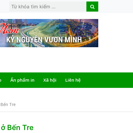
Search
Search
for:
o
Ấn phẩm in
Xã hội
Liên hệ
 Bến Tre
 ở Bến Tre