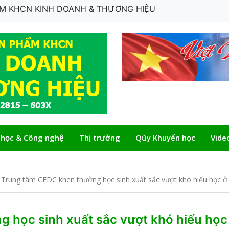
HẨM KHCN KINH DOANH & THƯƠNG HIỆU
 học & Công nghệ
Thị trường
Qũy Khuyến học
Vide
Trung tâm CEDC khen thưởng học sinh xuất sắc vượt khó hiếu học ở
 học sinh xuất sắc vượt khó hiếu học