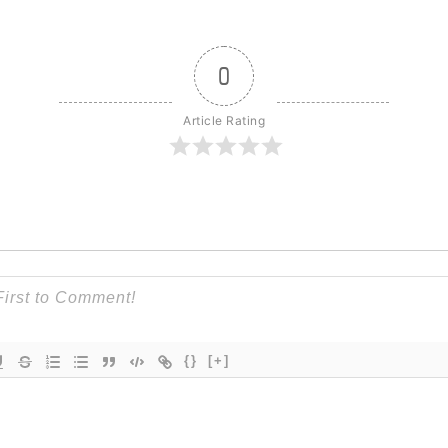
0
Article Rating
{}
[+]