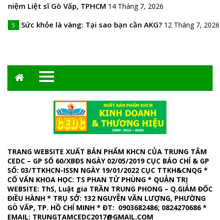
niệm Liệt sĩ Gò Vấp, TPHCM
14 Tháng 7, 2026
Sức khỏe là vàng: Tại sao bạn cần AKG?
12 Tháng 7, 2026
5
TRANG WEBSITE XUẤT BẢN PHẨM KHCN CỦA TRUNG TÂM
CEDC – GP SỐ 60/XBĐS NGÀY 02/05/2019 CỤC BÁO CHÍ & GP
SỐ: 03/TTKHCN-ISSN NGÀY 19/01/2022 CỤC TTKH&CNQG *
CỐ VẤN KHOA HỌC: TS PHAN TỬ PHÙNG * QUẢN TRỊ
WEBSITE
: ThS, Luật gia TRẦN TRUNG PHONG – Q.GIÁM ĐỐC
ĐIỀU HÀNH *
TRỤ SỞ: 132 NGUYỄN VĂN LƯỢNG, PHƯỜNG
GÒ VẤP, TP. HỒ CHÍ MINH
*
ĐT: 0903682486; 0824270686
*
EMAIL:
TRUNGTAMCEDC2017@GMAIL.COM