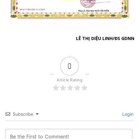
LÊ THỊ DIỆU LINH/ĐS GDNN
0
Article Rating
Subscribe
Login