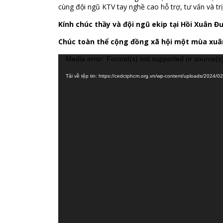
cùng đội ngũ KTV tay nghề cao hỗ trợ, tư vấn và trị 
Kính chúc thầy và đội ngũ ekip tại Hồi Xuân 
Chúc toàn thể cộng đồng xã hội một mùa xuâ
Trình
Media error: Format(s) not supported or source(s
chơi
Tải về tệp tin: https://cedctphcm.org.vn/wp-content/uploads/2024/
Video