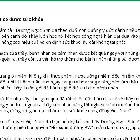
à có được sức khỏe
Tâm tài” Dương Ngọc Sơn đã theo đuổi con đường y đức dành nhiều tâ
quả bên canh đó Thầy luôn học hỏi kết hợp công nghệ hiện đại đưa vào 
) nâng cao hiệu quả và ổn định sức khỏe lâu dài không tái phát.
g mạch của thầy, bệnh nhân sẽ cảm nhận được kết quả ngay với những
n. Ngoài ra, thầy còn tư vấn hỗ trợ thêm cho bệnh nhân những bài dư
h trạng ô nhiễm không khí, thực phẩm, nước uống nhiễm độc, nhiễm kh
độ tuổi bị bệnh mãn tính ngày càng trẻ hóa và gia tăng nên làm thế n
hiều thầy thuốc giỏi để hành nghề điều trị cho bệnh nhân.
ội lớn như vậy, thời gian qua đã rất nhiều đầu báo chia sẻ về thầy 
ông y ưu tú – ngoài ra thầy còn nhận bằng tốt nghiệp sư phạm đào tạ
 “Trung ương hội giáo dục chăm sóc sức khỏe cộng đồng Việt Nam”
ọc cổ truyền Việt Nam đã trực tiếp ký kết với thầy Dương Ngọc Sơn đ
 thương hiệu bản quyền “Hồi xuân đường BW” nhằm lan tỏa và giúp c
 vấn, thăm khám và điều trị bằng phương pháp y học cổ truyền từ t