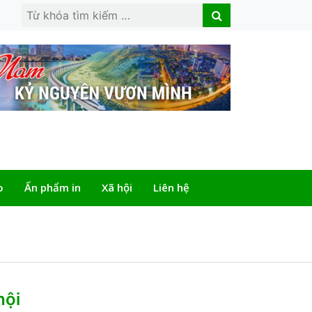
Search
Search
for:
o
Ấn phẩm in
Xã hội
Liên hệ
hội