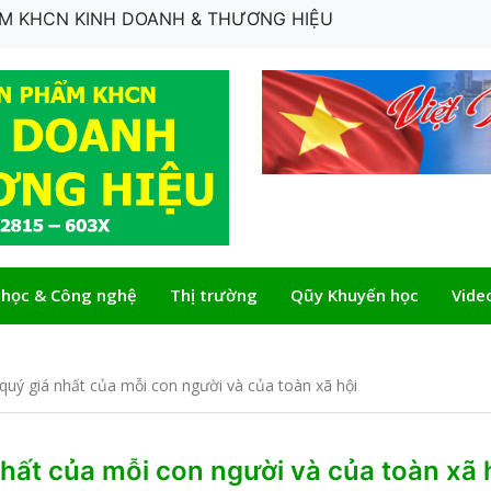
HẨM KHCN KINH DOANH & THƯƠNG HIỆU
 học & Công nghệ
Thị trường
Qũy Khuyến học
Vide
 quý giá nhất của mỗi con người và của toàn xã hội
nhất của mỗi con người và của toàn xã 