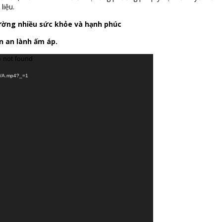
liệu.
Đường nhiều sức khỏe và hạnh phúc
n an lành ấm áp.
) not found
02/A.mp4?_=1