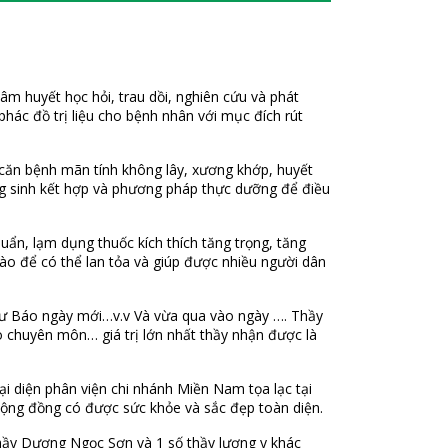
m huyết học hỏi, trau dồi, nghiên cứu và phát
phác đồ trị liệu cho bệnh nhân với mục đích rút
 căn bệnh mãn tính không lây, xương khớp, huyết
ỡng sinh kết hợp và phương pháp thực dưỡng để điều
uẩn, lạm dụng thuốc kích thích tăng trọng, tăng
ào để có thể lan tỏa và giúp được nhiều người dân
như Báo ngày mới…v.v Và vừa qua vào ngày …. Thầy
o chuyên môn… giá trị lớn nhất thầy nhận được là
ại diện phân viện chi nhánh Miền Nam tọa lạc tại
ộng đồng có được sức khỏe và sắc đẹp toàn diện.
hầy Dương Ngọc Sơn và 1 số thầy lương y khác