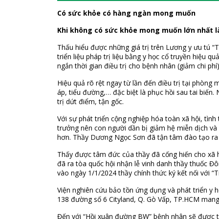
Có sức khỏe có hàng ngàn mong muốn
Khi không có sức khỏe mong muốn lớn nhất l
Thấu hiểu được những giá trị trên Lương y ưu tú “
triển liệu pháp trị liệu bằng y học cổ truyền hiệu 
ngắn thời gian điều trị cho bệnh nhân (giảm chi phí
Hiệu quả rõ rệt ngay từ lần đến điều trị tại phòn
áp, tiểu đường,… đặc biệt là phục hồi sau tai biế
trị dứt điểm, tận gốc.
Với sự phát triển cộng nghiệp hóa toàn xã hội, tìn
trưởng nên con người dần bị giảm hệ miễn dịch và 
hơn. Thầy Dương Ngọc Sơn đã tận tâm đào tạo ra n
Thấy được tâm đức của thầy đã cống hiến cho xã h
đã ra tòa quốc hội nhận lễ vinh danh thầy thuốc Đ
vào ngày 1/1/2024 thầy chính thức ký kết nối với
Viện nghiên cứu bảo tồn ứng dụng và phát triển y h
138 đường số 6 Cityland, Q. Gò Vấp, TP.HCM mang
Đến với “Hồi xuân đường BW” bệnh nhân sẽ được tư