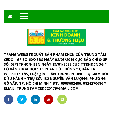
TRANG WEBSITE XUẤT BẢN PHẨM KHCN CỦA TRUNG TÂM
CEDC – GP SỐ 60/XBĐS NGÀY 02/05/2019 CỤC BÁO CHÍ & GP
SỐ: 03/TTKHCN-ISSN NGÀY 19/01/2022 CỤC TTKH&CNQG *
CỐ VẤN KHOA HỌC: TS PHAN TỬ PHÙNG * QUẢN TRỊ
WEBSITE
: ThS, Luật gia TRẦN TRUNG PHONG – Q.GIÁM ĐỐC
ĐIỀU HÀNH *
TRỤ SỞ: 132 NGUYỄN VĂN LƯỢNG, PHƯỜNG
GÒ VẤP, TP. HỒ CHÍ MINH
*
ĐT: 0903682486; 0824270686
*
EMAIL:
TRUNGTAMCEDC2017@GMAIL.COM