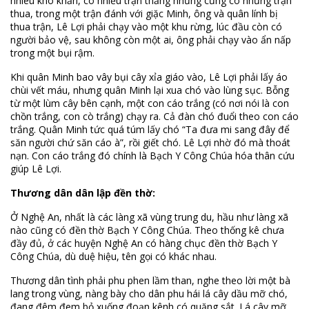
nhiêu khó khăn, có nhiều trận thắng nhưng cũng có những trận
thua, trong một trận đánh với giặc Minh, ông và quân lính bị
thua trận, Lê Lợi phải chạy vào một khu rừng, lúc đầu còn có
người bảo vệ, sau không còn một ai, ông phải chạy vào ẩn nấp
trong một bụi rậm.
Khi quân Minh bao vây bụi cây xỉa giáo vào, Lê Lợi phải lấy áo
chùi vết máu, nhưng quân Minh lại xua chó vào lùng sục. Bỗng
từ một lùm cây bên cạnh, một con cáo trắng (có nơi nói là con
chồn trắng, con cò trắng) chạy ra. Cả đàn chó đuổi theo con cáo
trắng. Quân Minh tức quá túm lấy chó “Ta đưa mi sang đây để
săn người chứ săn cáo à”, rồi giết chó. Lê Lợi nhờ đó mà thoát
nạn. Con cáo trắng đó chính là Bạch Y Công Chúa hóa thân cứu
giúp Lê Lợi.
Thương dân dân lập đền thờ:
Ở Nghệ An, nhất là các làng xã vùng trung du, hầu như làng xã
nào cũng có đền thờ Bạch Y Công Chúa. Theo thống kê chưa
đầy đủ, ở các huyện Nghệ An có hàng chục đền thờ Bạch Y
Công Chúa, dù duệ hiệu, tên gọi có khác nhau.
Thương dân tình phải phu phen lầm than, nghe theo lời một bà
lang trong vùng, nàng bày cho dân phu hái lá cây dầu mỡ chó,
đang đêm đem bỏ xuống đoạn kênh có quặng sắt. Lá cây mỡ