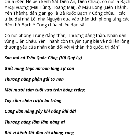
chúa (Đền Nẻ bên kênh Sắt Diễn An, Diễn Châu), có nơi là Bạch
Y Đại vương (Mai Hùng, Hoàng Mai), ở Mậu Long (Liên Thành,
Yên Thành), dân gian gọi là Bà Ruốc Bạch Y Công chúa…. các
triều đại nhà Lê, nhà Nguyễn dựa vào thần tích phong tặng các
đền thờ Bạch Y Công chúa nhiều đạo sắc.
Có nơi phong Trung đẳng thần, Thượng đẳng thần. Nhân dân
vùng Diễn Châu, Yên Thành còn truyền tụng bài vè nói lên lòng
thương yêu của nhân dân đối với vị thần “hộ quốc, trị dân”:
Sao mà có Trần Quốc Công (Hồ Quý Ly)
Giết nàng thục nữ oan lòng sự con
Thương nàng phận gái tơ non
Mới mười tám tuổi vừa tròn bóng trăng
Tay cầm chén rượu ba trăng
Cung đàn nàng gảy khi nâng khi dời
Thương nàng lắm lắm nàng ơi
Bởi vì kênh Sắt đào rồi không xong