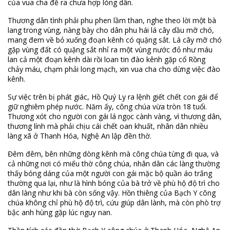
của vua cha đề ra chưa hợp lòng dân.
Thương dân tình phải phu phen lầm than, nghe theo lời một bà
lang trong vùng, nàng bày cho dân phu hái lá cây dầu mỡ chó,
mang đem về bỏ xuống đoạn kênh có quặng sắt. Lá cây mỡ chó
gặp vùng đất có quặng sắt nhỉ ra một vùng nước đỏ như máu
lan cả một đoạn kênh dài rồi loan tin đào kênh gặp cổ Rồng
chảy máu, chạm phải long mạch, xin vua cha cho dừng việc đào
kênh.
Sự việc trên bị phát giác, Hồ Quý Ly ra lệnh giết chết con gái để
giữ nghiêm phép nước. Năm ấy, công chúa vừa tròn 18 tuổi.
Thương xót cho người con gái lá ngọc cành vàng, vì thương dân,
thương lính mà phải chịu cái chết oan khuất, nhân dân nhiều
làng xã ở Thanh Hóa, Nghệ An lập đền thờ.
Đêm đêm, bên những dòng kênh mà công chúa từng đi qua, và
cả những nơi có miếu thờ công chúa, nhân dân các làng thường
thấy bóng dáng của một người con gái mặc bộ quần áo trắng
thường qua lại, như là hình bóng của bà trở về phù hộ độ trì cho
dân làng như khi bà còn sống vậy. Hồn thiêng của Bạch Y công
chúa không chỉ phù hộ độ trì, cứu giúp dân lành, mà còn phò trợ
bậc anh hùng gặp lúc nguy nan.