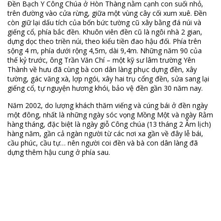
Đền Bạch Y Công Chúa ở Hòn Thàng nằm cạnh con suối nhỏ,
trên đường vào cửa rừng, giữa một vùng cây cối xum xuê. Đền
còn giữ lại dấu tích của bốn bức tường cũ xây bằng đá núi và
giếng cổ, phía bắc đền. Khuôn viên đền cũ là ngôi nhà 2 gian,
dựng dọc theo triền núi, theo kiểu tiền đao hậu đối. Phía trên
sộng 4 m, phía dưới rộng 4,5m, dài 9,4m. Những năm 90 của
thế kỷ trước, ông Trần Văn Chí – một kỹ sư lâm trường Yên
Thành về hưu đã cùng bà con dân làng phục dựng đền, xây
tường, gác văng xà, lợp ngói, xây hai trụ cổng đền, sửa sang lại
giếng cổ, tự nguyện hương khói, bảo vệ đền gần 30 năm nay.
Năm 2002, do lượng khách thăm viếng và cúng bái ở đền ngày
một đông, nhất là những ngày sóc vọng Mồng Một và ngày Rằm
hàng tháng, đặc biệt là ngày giỗ Công chúa (13 tháng 2 Âm lịch)
hàng năm, gần cả ngàn người từ các nơi xa gần về đây lễ bái,
cầu phúc, cầu tự… nên người coi đền và bà con dân làng đã
dựng thêm hậu cung ở phía sau.