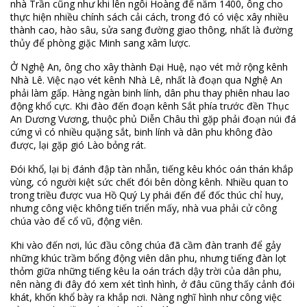
nhà Trần cũng như khi lên ngôi Hoàng đế năm 1400, ông cho
thực hiện nhiều chính sách cải cách, trong đó có việc xây nhiều
thành cao, hào sâu, sửa sang đường giao thông, nhất là đường
thủy để phòng giặc Minh sang xâm lược.
Ở Nghệ An, ông cho xây thành Đại Huệ, nạo vét mở rộng kênh
Nhà Lê. Việc nạo vét kênh Nhà Lê, nhất là đoạn qua Nghệ An
phải làm gấp. Hàng ngàn binh lính, dân phu thay phiên nhau lao
động khổ cực. Khi đào đến đoạn kênh Sắt phía trước đền Thục
An Dương Vương, thuộc phủ Diễn Châu thì gặp phải đoạn núi đá
cứng vì có nhiều quặng sắt, binh lính và dân phu không đào
được, lại gặp gió Lào bỏng rát.
Đói khổ, lại bị đánh đập tàn nhẫn, tiếng kêu khóc oán thán khắp
vùng, có người kiệt sức chết đói bên dòng kênh. Nhiều quan to
trong triều được vua Hồ Quý Ly phái đến để đốc thúc chỉ huy,
nhưng công việc không tiến triển mấy, nhà vua phải cử công
chúa vào để cổ vũ, động viên.
Khi vào đến nơi, lúc đầu công chúa đã cầm đàn tranh để gảy
những khúc trầm bổng động viên dân phu, nhưng tiếng đàn lọt
thỏm giữa những tiếng kêu la oán trách dậy trời của dân phu,
nên nàng đi đây đó xem xét tình hình, ở đâu cũng thấy cảnh đói
khát, khốn khổ bày ra khắp nơi. Nàng nghĩ hình như công việc