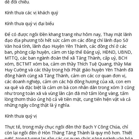
dễ đối chiếu.
Kính thưa các vị khách quý
Kính thưa quý vị đại biểu
Để có được ngôi Đền khang trang như hôm nay, Thay mặt lãnh
đạo địa phương tôi hết sức cảm ơn các đồng chí lãnh đạo Sở
Văn hoá tỉnh, lãnh đạo Huyện Yên Thành, các đồng chí ở các
ban, phòng cấp huyện, cảm ơn tập thể Đảng uỷ, HĐND, UBND,
MTTQ, các ban ngành đoàn thể xã Tăng Thành, cấp uỷ, BCH
xóm, BCTMT xóm ba, cảm ơn thầy Thích Tuệ Quang, thầy Mai
Huy Cường và các thầy trong hội Phật giáo huyện Yên Thành đã
đồng hành cùng xã Tăng Thành, cảm ơn các cơ quan đơn vị,
các doanh nghiệp, cảm ơn các hội đồng hương của xã, con em
xa quê và đặc biệt là cảm ơn bà con nhân dân trong xóm 3 cũng
như trong toàn xã và vùng lân cận đã mở tấm lòng vàng, tấm
lòng thơm thảo ủng hộ cả về tiền mặt, cung tiến hiện vật và cả
những ngày công thật là ý nghĩa.
Kính thưa quý vị
Thực tế, trong mấy chục ngôi đền thờ Bạch Y Công Chúa, chỉ
còn lại ngôi đền ở Hòn Thàng Tăng Thành là quy mô hơn. Thiết
nghĩ, trong tương lai gần các cơ quan chức năng ngành văn hóa,