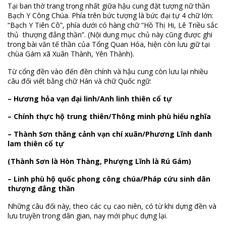
Tại ban thờ trang trọng nhất giữa hậu cung đặt tượng nữ thần
Bạch Y Công Chúa. Phía trên bức tượng là bức đại tự 4 chữ lớn:
“Bạch Y Tiên Cô”, phía dưới có hàng chữ “Hồ Thị Hi, Lê Triều sắc
thủ thượng đẳng thần”. (Nội dung mục chủ này cũng được ghi
trong bài văn tế thần của Tổng Quan Hóa, hiện còn lưu giữ tại
chùa Gám xã Xuân Thành, Yên Thành).
Từ cổng đền vào đến đền chính và hậu cung còn lưu lại nhiều
câu đối viết bằng chữ Hán và chữ Quốc ngữ:
– Hương hỏa vạn đại linh/Anh linh thiên cổ tự
– Chính thực hộ trung thiên/Thông minh phù hiếu nghĩa
– Thành Sơn thắng cảnh vạn chí xuân/Phương Lĩnh danh
lam thiên cổ tự
(Thành Sơn là Hòn Thàng, Phượng Lĩnh là Rú Gám)
– Linh phù hộ quốc phong công chúa/Pháp cứu sinh dân
thượng đẳng thần
Những câu đối này, theo các cụ cao niên, có từ khi dựng đền và
lưu truyền trong dân gian, nay mới phục dựng lại.