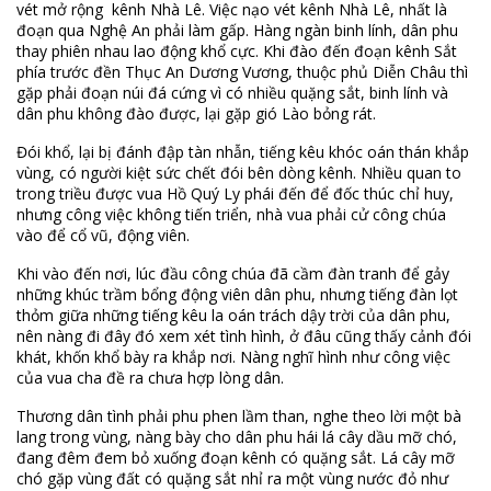
vét mở rộng kênh Nhà Lê. Việc nạo vét kênh Nhà Lê, nhất là
đoạn qua Nghệ An phải làm gấp. Hàng ngàn binh lính, dân phu
thay phiên nhau lao động khổ cực. Khi đào đến đoạn kênh Sắt
phía trước đền Thục An Dương Vương, thuộc phủ Diễn Châu thì
gặp phải đoạn núi đá cứng vì có nhiều quặng sắt, binh lính và
dân phu không đào được, lại gặp gió Lào bỏng rát.
Đói khổ, lại bị đánh đập tàn nhẫn, tiếng kêu khóc oán thán khắp
vùng, có người kiệt sức chết đói bên dòng kênh. Nhiều quan to
trong triều được vua Hồ Quý Ly phái đến để đốc thúc chỉ huy,
nhưng công việc không tiến triển, nhà vua phải cử công chúa
vào để cổ vũ, động viên.
Khi vào đến nơi, lúc đầu công chúa đã cầm đàn tranh để gảy
những khúc trầm bổng động viên dân phu, nhưng tiếng đàn lọt
thỏm giữa những tiếng kêu la oán trách dậy trời của dân phu,
nên nàng đi đây đó xem xét tình hình, ở đâu cũng thấy cảnh đói
khát, khốn khổ bày ra khắp nơi. Nàng nghĩ hình như công việc
của vua cha đề ra chưa hợp lòng dân.
Thương dân tình phải phu phen lầm than, nghe theo lời một bà
lang trong vùng, nàng bày cho dân phu hái lá cây dầu mỡ chó,
đang đêm đem bỏ xuống đoạn kênh có quặng sắt. Lá cây mỡ
chó gặp vùng đất có quặng sắt nhỉ ra một vùng nước đỏ như