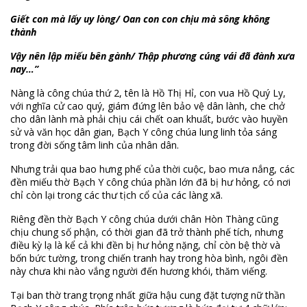
Giết con mà lấy uy lòng/ Oan con con chịu mà sông không
thành
Vậy nên lập miếu bên gành/ Thập phương cúng vái đã đành xưa
nay…”
Nàng là công chúa thứ 2, tên là Hồ Thị Hỉ, con vua Hồ Quý Ly,
với nghĩa cử cao quý, giám đứng lên bảo vệ dân lành, che chở
cho dân lành mà phải chịu cái chết oan khuất, bước vào huyền
sử và văn học dân gian, Bạch Y công chúa lung linh tỏa sáng
trong đời sống tâm linh của nhân dân.
Nhưng trải qua bao hưng phế của thời cuộc, bao mưa nắng, các
đền miếu thờ Bạch Y công chúa phần lớn đã bị hư hỏng, có nơi
chỉ còn lại trong các thư tịch cổ của các làng xã.
Riêng đền thờ Bạch Y công chúa dưới chân Hòn Thàng cũng
chịu chung số phận, có thời gian đã trở thành phế tích, nhưng
điều kỳ lạ là kể cả khi đền bị hư hỏng nặng, chỉ còn bệ thờ và
bốn bức tường, trong chiến tranh hay trong hòa bình, ngôi đền
này chưa khi nào vắng người đến hương khói, thăm viếng.
Tại ban thờ trang trọng nhất giữa hậu cung đặt tượng nữ thần