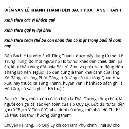
DIỄN VĂN
LỄ KHÁNH THÀNH ĐỀN BẠCH Y XÃ TĂNG THÀNH
Kính thưa các vị khách quý
Kính thưa quý vị đại biểu
Kính thưa toàn thể bà con nhân dân có mặt trong buổi lễ hôm
nay
Đền Bạch Y tại xóm 3 xã Tăng Thành, được xây dựng từ thời Lê
Trung Hưng, do một người họ Hồ từ nơi khác đến chiêu dân lập
ấp, khai khẩn vùng đất phía Bắc rú Gám và phía Nam động Hòn
Thàng lập nên. Người lập đền cũng là thần khai canh của làng
Kẻ Găng, tức làng Phúc Tăng, một làng cổ của tổng Quan Hóa
xưa, nay thuộc xã Tăng Thành, huyện Yên Thành.(có sách ghi là
Hồ Lãm, có sách ghi là Hồ truật)
Bạch Y công chúa, còn có tên hiệu là Thái Dương công chúa, là
người con gái tài sắc vẹn toàn của Hồ Quý Ly. Bức đại tự tại đền
ghi rõ “Bạch Y Tiên Cô”, phía dưới có dòng chữ nhỏ “Hồ Thị Hỉ
Lê triều sắc thư Thượng đẳng thần”.
Chuyện kể rằng, Hồ Quý Ly khi còn làm Phụ chính Thái sư cho