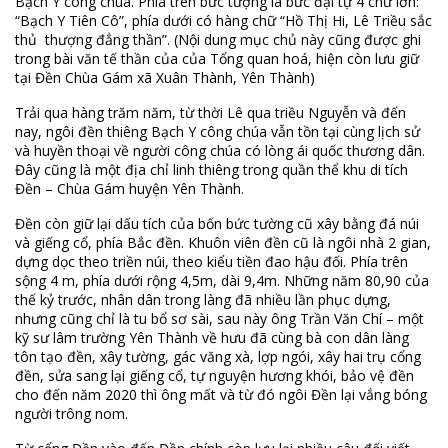
Bạch Y công chúa. Phía trên bức tượng là bức đại tự 4 chữ lớn:
“Bạch Y Tiên Cô”, phía dưới có hàng chữ “Hồ Thị Hi, Lê Triều sắc
thủ thượng đẳng thần”. (Nội dung mục chủ này cũng được ghi
trong bài văn tế thần của của Tổng quan hoá, hiện còn lưu giữ
tại Đền Chùa Gám xã Xuân Thành, Yên Thành)
Trải qua hàng trăm năm, từ thời Lê qua triều Nguyễn và đến
nay, ngôi đền thiêng Bạch Y công chúa vẫn tồn tại cùng lịch sử
và huyền thoại về người công chúa có lòng ái quốc thương dân.
Đây cũng là một địa chỉ linh thiêng trong quần thể khu di tích
Đền – Chùa Gám huyện Yên Thành.
Đền còn giữ lại dấu tích của bốn bức tường cũ xây bằng đá núi
và giếng cổ, phía Bắc đền. Khuôn viên đền cũ là ngôi nhà 2 gian,
dựng dọc theo triền núi, theo kiểu tiền đao hậu đối. Phía trên
sộng 4 m, phía dưới rộng 4,5m, dài 9,4m. Những năm 80,90 của
thế kỷ trước, nhân dân trong làng đã nhiều lần phục dựng,
nhưng cũng chỉ là tu bổ sơ sài, sau này ông Trần Văn Chí – một
kỹ sư lâm trường Yên Thành về hưu đã cùng bà con dân làng
tôn tạo đền, xây tường, gác văng xà, lợp ngói, xây hai trụ cổng
đền, sửa sang lại giếng cổ, tự nguyện hương khói, bảo vệ đền
cho đến năm 2020 thì ông mất và từ đó ngôi Đền lại vắng bóng
người trông nom.