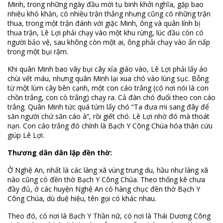
Minh, trong những ngày đầu mới tụ binh khởi nghĩa, gặp bao
nhiêu khó khăn, có nhiều trận thắng nhưng cũng có những trận
thua, trong một trận đánh với giặc Minh, ông và quân lính bị
thua trận, Lê Lợi phải chạy vào một khu rừng, lúc đầu còn có
người bảo vệ, sau không còn một ai, ông phải chạy vào ẩn nấp
trong một bụi rậm.
Khi quân Minh bao vây bụi cây xỉa giáo vào, Lê Lợi phải lấy áo
chùi vết máu, nhưng quân Minh lại xua chó vào lùng sục. Bỗng
từ một lùm cây bên cạnh, một con cáo trắng (có nơi nói là con
chồn trắng, con cò trắng) chạy ra. Cả đàn chó đuổi theo con cáo
trắng. Quân Minh tức quá túm lấy chó “Ta đưa mi sang đây để
săn người chứ săn cáo à”, rồi giết chó. Lê Lợi nhờ đó mà thoát
nạn. Con cáo trắng đó chính là Bạch Y Công Chúa hóa thân cứu
giúp Lê Lợi.
Thương dân dân lập đền thờ:
Ở Nghệ An, nhất là các làng xã vùng trung du, hầu như làng xã
nào cũng có đền thờ Bạch Y Công Chúa. Theo thống kê chưa
đầy đủ, ở các huyện Nghệ An có hàng chục đền thờ Bạch Y
Công Chúa, dù duệ hiệu, tên gọi có khác nhau.
Theo đó, có nơi là Bạch Y Thần nữ, có nơi là Thái Dương Công