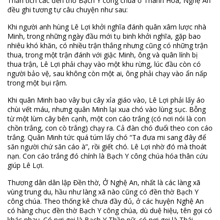
Thần tích các đền thờ Bạch Y công chúa ở Thanh Hóa, Nghệ An
đều ghi tương tự câu chuyện như sau:
Khi người anh hùng Lê Lợi khởi nghĩa đánh quân xâm lược nhà
Minh, trong những ngày đầu mới tụ binh khởi nghĩa, gặp bao
nhiêu khó khăn, có nhiều trận thắng nhưng cũng có những trận
thua, trong một trận đánh với giặc Minh, ông và quân lính bị
thua trận, Lê Lợi phải chạy vào một khu rừng, lúc đầu còn có
người bảo vệ, sau không còn một ai, ông phải chạy vào ẩn nấp
trong một bụi rậm.
Khi quân Minh bao vây bụi cây xỉa giáo vào, Lê Lợi phải lấy áo
chùi vết máu, nhưng quân Minh lại xua chó vào lùng sục. Bỗng
từ một lùm cây bên cạnh, một con cáo trắng (có nơi nói là con
chồn trắng, con cò trắng) chạy ra. Cả đàn chó đuổi theo con cáo
trắng. Quân Minh tức quá túm lấy chó “Ta đưa mi sang đây để
săn người chứ săn cáo à”, rồi giết chó. Lê Lợi nhờ đó mà thoát
nạn. Con cáo trắng đó chính là Bạch Y công chúa hóa thân cứu
giúp Lê Lợi.
Thương dân dân lập Đền thờ, Ở Nghệ An, nhất là các làng xã
vùng trung du, hầu như làng xã nào cũng có đền thờ Bạch Y
công chúa. Theo thống kê chưa đầy đủ, ở các huyện Nghệ An
có hàng chục đền thờ Bạch Y công chúa, dù duệ hiệu, tên gọi có
khác nhau. Có nơi gọi là Bạch Y Thần nữ, có nơi gọi là Thái