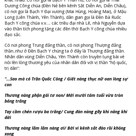
Dương Công chúa (Đền Nẻ bên kênh Sắt Diễn An, Diễn Châu),
có nơi gọi là Bạch Y Đại vương (Mai Hùng, Hoàng Mai), ở Mậu
Long (Liên Thành, Yên Thành), dân gian gọi là Đền Bà Ruốc
Bạch Y công chúa v.v…. các triều đại nhà Lê, nhà Nguyễn dựa
vào thần tích phong tặng các đền thờ Bạch Y công chúa nhiều
đạo sắc.
Có nơi phong Trung đẳng thần, có nơi phong Thượng đẳng
thần..như ở Đền Bạch Y chúng ta ở đây là Thượng đẳng thần.
Nhân dân vùng Diễn Châu, Yên Thành còn truyền tụng bài vè
nói lên lòng thương yêu của nhân dân đối với vị thần “hộ quốc,
trị dân”:
“…Sao mà có Trần Quốc Công / Giết nàng thục nữ oan lòng sự
con
Thương nàng phận gái tơ non/ Mới mười tám tuổi vừa tròn
bóng trăng
Tay cầm chén rượu ba trăng/ Cung đàn nàng gãy khi nâng khi
dời
Thương nàng lắm lắm nàng ơi/ Bời vì kênh sắt đào rồi không
xong