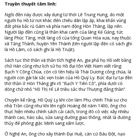
Truyền thuyết tâm linh:
Ngôi đền này được xây dựng từ thời Lê Trung Hưng, do một
người họ Hồ từ nơi khác đến chiêu dân lập ấp, khai khẩn vùng
đất phía bắc rú Gám và phía nam động Hòn Thàng, lập nên.
Người lập đền cũng là thần khai canh của làng Kẻ Găng, tức
làng Phúc Tăng, một làng cổ của tổng Quan Hóa xưa, nay thuộc
xã Tăng Thành, huyện Yên Thành (tên người lập đền có sách ghi
là Hồ Lãm, có sách ghi là Hồ Truật).
Sách tục thờ thần và thần tích Nghệ An, gia phả họ Hồ viết bằng
chữ Hán cũng như lịch sử họ Hồ đại tôn Việt Nam viết rằng:
Bạch Y Công Chúa, còn có tên hiệu là Thái Dương công chúa, là
người con gái tài sắc vẹn toàn của Hồ Quý Ly. Bức đại tự tại đền
thờ thần ở Hòn Thàng ghi rõ “Bạch Y Tiên Cô”, phía dưới có
dòng chữ nhỏ “Hồ Thị Hỉ Lê triều sắc thư Thượng đẳng thần”.
Chuyện kể rằng, Hồ Quý Ly khi còn làm Phụ chính Thái sư cho
nhà Trần cũng như khi lên ngôi Hoàng đế năm 1400, ông cho
thực hiện nhiều chính sách cải cách, trong đó có việc xây nhiều
thành cao, hào sâu, sửa sang đường giao thông, nhất là đường
thủy để phòng giặc Minh sang xâm lược.
Ở Nghệ An, ông cho xây thành Đại Huệ, căn cứ Bàu Đột, nạo