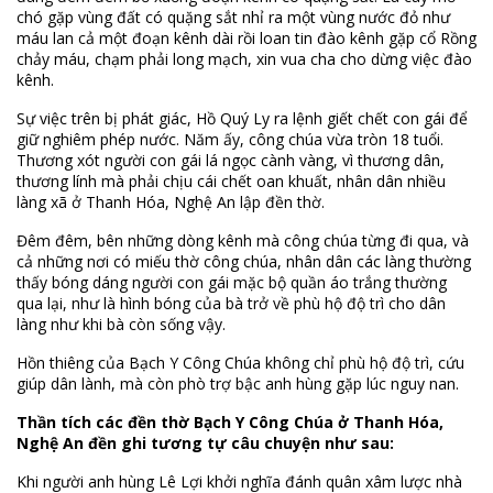
chó gặp vùng đất có quặng sắt nhỉ ra một vùng nước đỏ như
máu lan cả một đoạn kênh dài rồi loan tin đào kênh gặp cổ Rồng
chảy máu, chạm phải long mạch, xin vua cha cho dừng việc đào
kênh.
Sự việc trên bị phát giác, Hồ Quý Ly ra lệnh giết chết con gái để
giữ nghiêm phép nước. Năm ấy, công chúa vừa tròn 18 tuổi.
Thương xót người con gái lá ngọc cành vàng, vì thương dân,
thương lính mà phải chịu cái chết oan khuất, nhân dân nhiều
làng xã ở Thanh Hóa, Nghệ An lập đền thờ.
Đêm đêm, bên những dòng kênh mà công chúa từng đi qua, và
cả những nơi có miếu thờ công chúa, nhân dân các làng thường
thấy bóng dáng người con gái mặc bộ quần áo trắng thường
qua lại, như là hình bóng của bà trở về phù hộ độ trì cho dân
làng như khi bà còn sống vậy.
Hồn thiêng của Bạch Y Công Chúa không chỉ phù hộ độ trì, cứu
giúp dân lành, mà còn phò trợ bậc anh hùng gặp lúc nguy nan.
Thần tích các đền thờ Bạch Y Công Chúa ở Thanh Hóa,
Nghệ An đền ghi tương tự câu chuyện như sau:
Khi người anh hùng Lê Lợi khởi nghĩa đánh quân xâm lược nhà