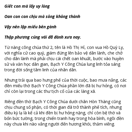
Giết con mà lấy uy lòng
Oan con con chịu mà sông không thành
Vậy nên lập miếu bên gành
Thập phương cúng vái đã đành xưa nay.
Từ nàng công chúa thứ 2, tên là Hồ Thị Hỉ, con vua Hồ Quý Ly,
với nghĩa cử cao quý, giám đứng lên bảo vệ dân lành, che chở
cho dân lành mà phải chịu cái chết oan khuất, bước vào huyền
sử và văn học dân gian, Bạch Y Công Chúa lung linh tỏa sáng
trong đời sống tâm linh của nhân dân.
Nhưng trải qua bao hưng phế của thời cuộc, bao mưa nắng, các
đền miếu thờ Bạch Y Công Chúa phần lớn đã bị hư hỏng, có nơi
chỉ còn lại trong các thư tịch cổ của các làng xã.
Riêng đền thờ Bạch Y Công Chúa dưới chân Hòn Thàng cũng
chịu chung số phận, có thời gian đã trở thành phế tích, nhưng
điều kỳ lạ là kể cả khi đền bị hư hỏng nặng, chỉ còn bệ thờ và
bốn bức tường, trong chiến tranh hay trong hòa bình, ngôi đền
này chưa khi nào vắng người đến hương khói, thăm viếng.