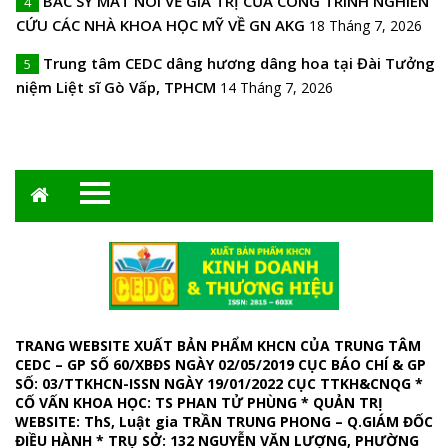
BÁC SỸ MẢT NÓI VỀ GIÁ TRỊ CỦA CÔNG TRÌNH NGHIÊN
4
CỨU CÁC NHÀ KHOA HỌC MỸ VỀ GN AKG
18 Tháng 7, 2026
Trung tâm CEDC dâng hương dâng hoa tại Đài Tưởng
5
niệm Liệt sĩ Gò Vấp, TPHCM
14 Tháng 7, 2026
TRANG WEBSITE XUẤT BẢN PHẨM KHCN CỦA TRUNG TÂM
CEDC – GP SỐ 60/XBĐS NGÀY 02/05/2019 CỤC BÁO CHÍ & GP
SỐ: 03/TTKHCN-ISSN NGÀY 19/01/2022 CỤC TTKH&CNQG *
CỐ VẤN KHOA HỌC: TS PHAN TỬ PHÙNG * QUẢN TRỊ
WEBSITE
: ThS, Luật gia TRẦN TRUNG PHONG – Q.GIÁM ĐỐC
ĐIỀU HÀNH *
TRỤ SỞ: 132 NGUYỄN VĂN LƯỢNG, PHƯỜNG