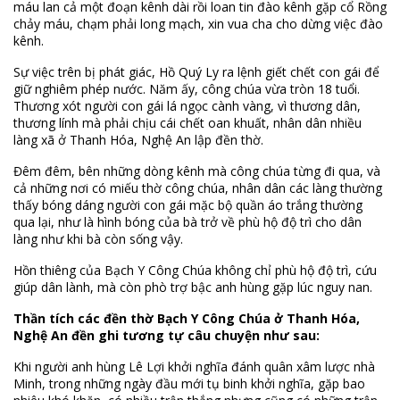
máu lan cả một đoạn kênh dài rồi loan tin đào kênh gặp cổ Rồng
chảy máu, chạm phải long mạch, xin vua cha cho dừng việc đào
kênh.
Sự việc trên bị phát giác, Hồ Quý Ly ra lệnh giết chết con gái để
giữ nghiêm phép nước. Năm ấy, công chúa vừa tròn 18 tuổi.
Thương xót người con gái lá ngọc cành vàng, vì thương dân,
thương lính mà phải chịu cái chết oan khuất, nhân dân nhiều
làng xã ở Thanh Hóa, Nghệ An lập đền thờ.
Đêm đêm, bên những dòng kênh mà công chúa từng đi qua, và
cả những nơi có miếu thờ công chúa, nhân dân các làng thường
thấy bóng dáng người con gái mặc bộ quần áo trắng thường
qua lại, như là hình bóng của bà trở về phù hộ độ trì cho dân
làng như khi bà còn sống vậy.
Hồn thiêng của Bạch Y Công Chúa không chỉ phù hộ độ trì, cứu
giúp dân lành, mà còn phò trợ bậc anh hùng gặp lúc nguy nan.
Thần tích các đền thờ Bạch Y Công Chúa ở Thanh Hóa,
Nghệ An đền ghi tương tự câu chuyện như sau:
Khi người anh hùng Lê Lợi khởi nghĩa đánh quân xâm lược nhà
Minh, trong những ngày đầu mới tụ binh khởi nghĩa, gặp bao