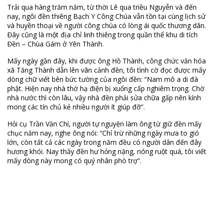
Trải qua hàng trăm năm, từ thời Lê qua triều Nguyễn và đến
nay, ngôi đền thiêng Bạch Y Công Chúa vẫn tồn tại cùng lịch sử
và huyền thoại về người công chúa có lòng ái quốc thương dân.
Đây cũng là một địa chỉ linh thiêng trong quần thể khu di tích
Đền – Chùa Gám ở Yên Thành.
Mấy ngày gần đây, khi được ông Hồ Thành, công chức văn hóa
xã Tăng Thành dẫn lên vãn cảnh đền, tôi tình cờ đọc được mấy
dòng chữ viết bên bức tường của ngôi đền: “Nam mô a di đà
phật. Hiện nay nhà thờ hạ điện bị xuống cấp nghiêm trọng. Chờ
nhà nước thì còn lâu, vậy nhà đền phải sửa chữa gấp nên kính
mong các tín chủ kẻ nhiều người ít giúp đỡ”.
Hỏi cụ Trần Văn Chí, người tự nguyện làm ông từ giữ đền mấy
chục năm nay, nghe ông nói: “Chỉ trừ những ngày mưa to gió
lớn, còn tất cả các ngày trong năm đều có người dân đến đây
hương khói. Nay thấy đền hư hỏng nặng, nóng ruột quá, tôi viết
mấy dòng này mong có quý nhân phò trợ”.