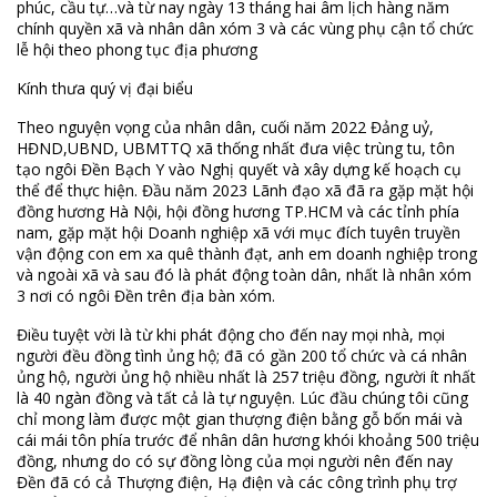
phúc, cầu tự…và từ nay ngày 13 tháng hai âm lịch hàng năm
chính quyền xã và nhân dân xóm 3 và các vùng phụ cận tổ chức
lễ hội theo phong tục địa phương
Kính thưa quý vị đại biểu
Theo nguyện vọng của nhân dân, cuối năm 2022 Đảng uỷ,
HĐND,UBND, UBMTTQ xã thống nhất đưa việc trùng tu, tôn
tạo ngôi Đền Bạch Y vào Nghị quyết và xây dựng kế hoạch cụ
thể để thực hiện. Đầu năm 2023 Lãnh đạo xã đã ra gặp mặt hội
đồng hương Hà Nội, hội đồng hương TP.HCM và các tỉnh phía
nam, gặp mặt hội Doanh nghiệp xã với mục đích tuyên truyền
vận động con em xa quê thành đạt, anh em doanh nghiệp trong
và ngoài xã và sau đó là phát động toàn dân, nhất là nhân xóm
3 nơi có ngôi Đền trên địa bàn xóm.
Điều tuyệt vời là từ khi phát động cho đến nay mọi nhà, mọi
người đều đồng tình ủng hộ; đã có gần 200 tổ chức và cá nhân
ủng hộ, người ủng hộ nhiều nhất là 257 triệu đồng, người ít nhất
là 40 ngàn đồng và tất cả là tự nguyện. Lúc đầu chúng tôi cũng
chỉ mong làm được một gian thượng điện bằng gỗ bốn mái và
cái mái tôn phía trước để nhân dân hương khói khoảng 500 triệu
đồng, nhưng do có sự đồng lòng của mọi người nên đến nay
Đền đã có cả Thượng điện, Hạ điện và các công trình phụ trợ