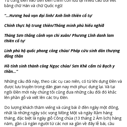
Từ cổng Đền vào đến Đền chính còn lưu lại nhiều câu đối viết
bằng chữ Hán và chữ Quốc ngữ:
“…Hương hoả vạn đại linh/ Anh linh thiên cổ tự
Chính thực hộ trung thiên/Thông minh phù hiếu nghiã
Thàng Sơn thắng cảnh vạn chi xuân/ Phương Lĩnh danh lam
thiên cổ tự
Linh phù hộ quốc phong công chúa/ Pháp cứu sinh dân thượng
đẳng thần
Hồ tính sinh thành công Ngọc chúa/ Sơn Khê cẩm tú Bạch y
thần…”
Những câu đối này, theo các cụ cao niên, có từ khi dựng Đền và
được lưu truyền trong dân gian nay mới phục dựng lại. Và tại
ngôi Đền mới này chúng tôi cũng đưa những câu đối đó khắc
lên phần gỗ và viết lên các trụ Đền.
Do lượng khách thăm viếng và cúng bái ở đền ngày một đông,
nhất là những ngày sóc vọng Mồng Một và ngày Rằm hàng
tháng, đặc biệt là ngày giỗ Công chúa (13 tháng 2 Âm lịch) hàng
năm, gần cả ngàn người từ các nơi xa gần về đây lễ bái, cầu