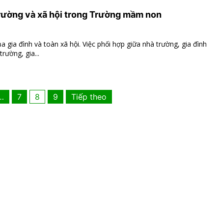
trường và xã hội trong Trường mầm non
gia đình và toàn xã hội. Việc phối hợp giữa nhà trường, gia đình
rường, gia...
Phân
…
7
8
9
Tiếp theo
trang
bài
viết