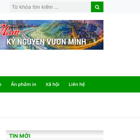
Search
Search
for:
o
Ấn phẩm in
Xã hội
Liên hệ
TIN MỚI