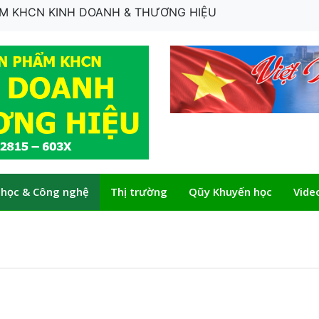
HẨM KHCN KINH DOANH & THƯƠNG HIỆU
 học & Công nghệ
Thị trường
Qũy Khuyến học
Vide