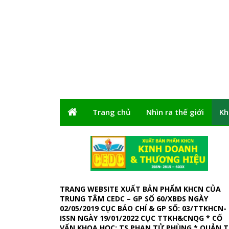
Trang chủ
Nhìn ra thế giới
Kh
TRANG WEBSITE XUẤT BẢN PHẨM KHCN CỦA
TRUNG TÂM CEDC – GP SỐ 60/XBĐS NGÀY
02/05/2019 CỤC BÁO CHÍ & GP SỐ: 03/TTKHCN-
ISSN NGÀY 19/01/2022 CỤC TTKH&CNQG * CỐ
VẤN KHOA HỌC: TS PHAN TỬ PHÙNG * QUẢN T