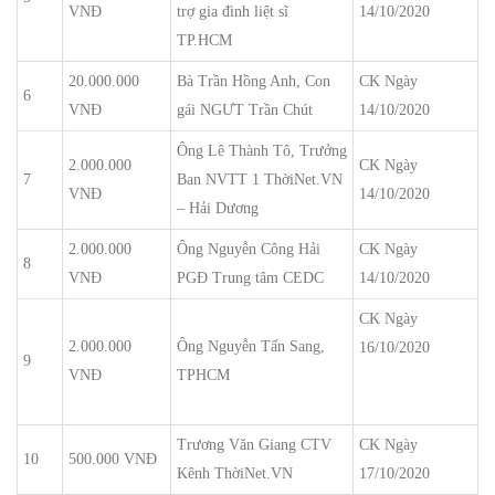
VNĐ
trợ gia đình liệt sĩ
14/10/2020
TP.HCM
20.000.000
Bà Trần Hồng Anh, Con
CK Ngày
6
VNĐ
gái NGƯT Trần Chút
14/10/2020
Ông Lê Thành Tô, Trưởng
2.000.000
CK Ngày
7
Ban NVTT 1 ThờiNet.VN
VNĐ
14/10/2020
– Hải Dương
2.000.000
Ông Nguyễn Công Hải
CK Ngày
8
VNĐ
PGĐ Trung tâm CEDC
14/10/2020
CK Ngày
2.000.000
Ông Nguyễn Tấn Sang,
16/10/2020
9
VNĐ
TPHCM
Trương Văn Giang CTV
CK Ngày
10
500.000 VNĐ
Kênh ThờiNet.VN
17/10/2020