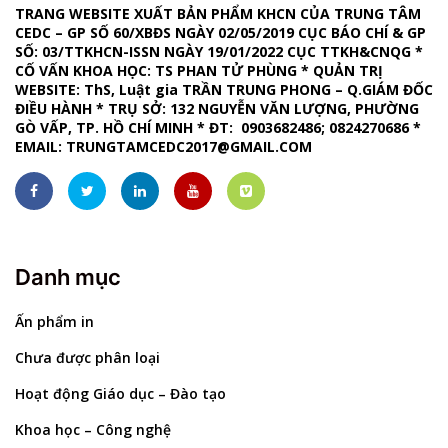
TRANG WEBSITE XUẤT BẢN PHẨM KHCN CỦA TRUNG TÂM
CEDC – GP SỐ 60/XBĐS NGÀY 02/05/2019 CỤC BÁO CHÍ & GP
SỐ: 03/TTKHCN-ISSN NGÀY 19/01/2022 CỤC TTKH&CNQG *
CỐ VẤN KHOA HỌC: TS PHAN TỬ PHÙNG * QUẢN TRỊ
WEBSITE
: ThS, Luật gia TRẦN TRUNG PHONG – Q.GIÁM ĐỐC
ĐIỀU HÀNH *
TRỤ SỞ: 132 NGUYỄN VĂN LƯỢNG, PHƯỜNG
GÒ VẤP, TP. HỒ CHÍ MINH
*
ĐT: 0903682486; 0824270686
*
EMAIL:
TRUNGTAMCEDC2017@GMAIL.COM
Danh mục
Ấn phẩm in
Chưa được phân loại
Hoạt động Giáo dục – Đào tạo
Khoa học – Công nghệ