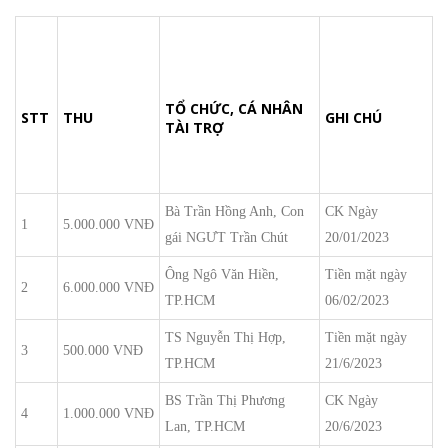
TỔ CHỨC, CÁ NHÂN
STT
THU
GHI CHÚ
TÀI TRỢ
Bà Trần Hồng Anh, Con
CK Ngày
1
5.000.000 VNĐ
gái NGƯT Trần Chút
20/01/2023
Ông Ngô Văn Hiền,
Tiền mặt ngày
2
6.000.000 VNĐ
TP.HCM
06/02/2023
TS Nguyễn Thị Hợp,
Tiền mặt ngày
3
500.000 VNĐ
TP.HCM
21/6/2023
BS Trần Thị Phương
CK Ngày
4
1.000.000 VNĐ
Lan, TP.HCM
20/6/2023