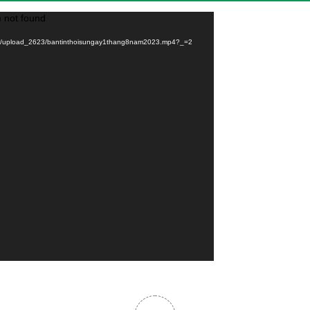
) not found
08/01/upload_2623/bantinthoisungay1thang8nam2023.mp4?_=2