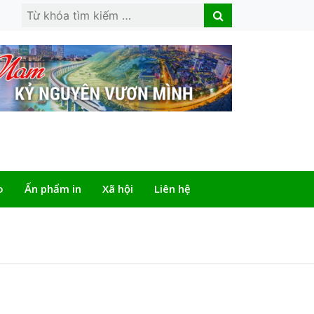
Search
Search
for:
o
Ấn phẩm in
Xã hội
Liên hệ