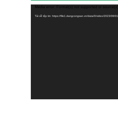
Trình
Media error: Format(s) not supported or source(s
chơi
Tải về tệp tin: https://file1.dangcongsan.vn/data/0/video/2023/
Video