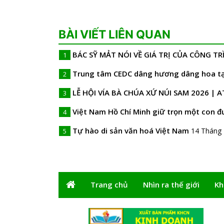
BÀI VIẾT LIÊN QUAN
BÁC SỸ MẢT NÓI VỀ GIÁ TRỊ CỦA CÔNG T
1
Trung tâm CEDC dâng hương dâng hoa tại
2
LỄ HỘI VÍA BÀ CHÚA XỨ NÚI SAM 2026 | A
3
Việt Nam Hồ Chí Minh giữ trọn một con 
4
Tự hào di sản văn hoá Việt Nam
14 Tháng 
5
Trang chủ
Nhìn ra thế giới
Kh