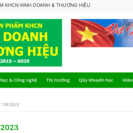
HẨM KHCN KINH DOANH & THƯƠNG HIỆU
 học & Công nghệ
Thị trường
Qũy Khuyến học
Vide
 1/8/2023
/2023