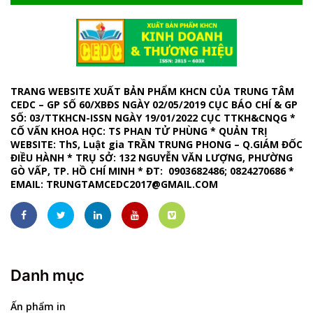
TRANG WEBSITE XUẤT BẢN PHẨM KHCN CỦA TRUNG TÂM
CEDC – GP SỐ 60/XBĐS NGÀY 02/05/2019 CỤC BÁO CHÍ & GP
SỐ: 03/TTKHCN-ISSN NGÀY 19/01/2022 CỤC TTKH&CNQG *
CỐ VẤN KHOA HỌC: TS PHAN TỬ PHÙNG * QUẢN TRỊ
WEBSITE
: ThS, Luật gia TRẦN TRUNG PHONG – Q.GIÁM ĐỐC
ĐIỀU HÀNH *
TRỤ SỞ: 132 NGUYỄN VĂN LƯỢNG, PHƯỜNG
GÒ VẤP, TP. HỒ CHÍ MINH
*
ĐT: 0903682486; 0824270686
*
EMAIL:
TRUNGTAMCEDC2017@GMAIL.COM
Danh mục
Ấn phẩm in