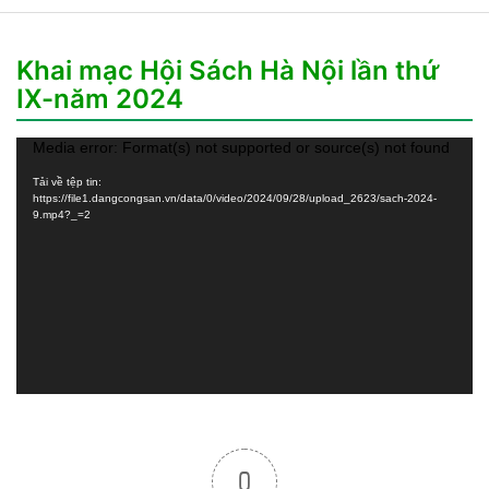
Khai mạc Hội Sách Hà Nội lần thứ
IX-năm 2024
Trình
Media error: Format(s) not supported or source(s) not found
chơi
Tải về tệp tin:
Video
https://file1.dangcongsan.vn/data/0/video/2024/09/28/upload_2623/sach-2024-
9.mp4?_=2
0