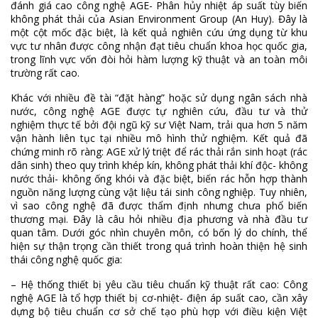
đánh giá cao công nghệ AGE- Phân hủy nhiệt áp suất tùy biến
không phát thải của Asian Environment Group (An Huy). Đây là
một cột mốc đặc biệt, là kết quả nghiên cứu ứng dụng từ khu
vực tư nhân được công nhận đạt tiêu chuẩn khoa học quốc gia,
trong lĩnh vực vốn đòi hỏi hàm lượng kỹ thuật và an toàn môi
trường rất cao.
Khác với nhiều đề tài “đặt hàng” hoặc sử dụng ngân sách nhà
nước, công nghệ AGE được tự nghiên cứu, đầu tư và thử
nghiệm thực tế bởi đội ngũ kỹ sư Việt Nam, trải qua hơn 5 năm
vận hành liên tục tại nhiều mô hình thử nghiệm. Kết quả đã
chứng minh rõ ràng: AGE xử lý triệt để rác thải rắn sinh hoạt (rác
dân sinh) theo quy trình khép kín, không phát thải khí độc- không
nước thải- không ống khói và đặc biệt, biến rác hỗn hợp thành
nguồn năng lượng cùng vật liệu tái sinh công nghiệp. Tuy nhiên,
vì sao công nghệ đã được thẩm định nhưng chưa phổ biến
thương mại. Đây là câu hỏi nhiều địa phương và nhà đầu tư
quan tâm. Dưới góc nhìn chuyên môn, có bốn lý do chính, thể
hiện sự thận trọng cần thiết trong quá trình hoàn thiện hệ sinh
thái công nghệ quốc gia:
– Hệ thống thiết bị yêu cầu tiêu chuẩn kỹ thuật rất cao: Công
nghệ AGE là tổ hợp thiết bị cơ-nhiệt- điện áp suất cao, cần xây
dựng bộ tiêu chuẩn cơ sở chế tạo phù hợp với điều kiện Việt