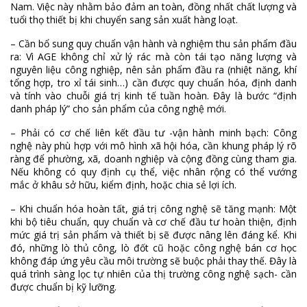
Nam. Việc này nhằm bảo đảm an toàn, đồng nhất chất lượng và
tuổi thọ thiết bị khi chuyển sang sản xuất hàng loạt.
– Cần bổ sung quy chuẩn vận hành và nghiệm thu sản phẩm đầu
ra: Vì AGE không chỉ xử lý rác mà còn tái tạo năng lượng và
nguyên liệu công nghiệp, nên sản phẩm đầu ra (nhiệt năng, khí
tổng hợp, tro xỉ tái sinh…) cần được quy chuẩn hóa, định danh
và tính vào chuỗi giá trị kinh tế tuần hoàn. Đây là bước “định
danh pháp lý” cho sản phẩm của công nghệ mới.
– Phải có cơ chế liên kết đầu tư -vận hành minh bạch: Công
nghệ này phù hợp với mô hình xã hội hóa, cần khung pháp lý rõ
ràng để phường, xã, doanh nghiệp và cộng đồng cùng tham gia.
Nếu không có quy định cụ thể, việc nhân rộng có thể vướng
mắc ở khâu sở hữu, kiểm định, hoặc chia sẻ lợi ích.
– Khi chuẩn hóa hoàn tất, giá trị công nghệ sẽ tăng mạnh: Một
khi bộ tiêu chuẩn, quy chuẩn và cơ chế đầu tư hoàn thiện, định
mức giá trị sản phẩm và thiết bị sẽ được nâng lên đáng kể. Khi
đó, những lò thủ công, lò đốt cũ hoặc công nghệ bán cơ học
không đáp ứng yêu cầu môi trường sẽ buộc phải thay thế. Đây là
quá trình sàng lọc tự nhiên của thị trường công nghệ sạch- cần
được chuẩn bị kỹ lưỡng.