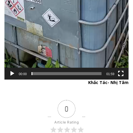
00:00
01:59
Khắc Tác- Nhị Tâm
0
Article Rating