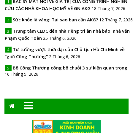
BÁC SỸ MẢT NÓI VỀ GIÁ TRỊ CỦA CÔNG TRÌNH NGHIÊN
1
CỨU CÁC NHÀ KHOA HỌC MỸ VỀ GN AKG
18 Tháng 7, 2026
Sức khỏe là vàng: Tại sao bạn cần AKG?
12 Tháng 7, 2026
2
Trung tâm CEDC đến nhà riêng tri ân nhà báo, nhà văn
3
Phạm Quốc Toàn
25 Tháng 6, 2026
Tư tưởng vượt thời đại của Chủ tịch Hồ Chí Minh về
4
“giới Công Thương”
2 Tháng 6, 2026
Bộ Công Thương công bố chuỗi 3 sự kiện quan trọng
5
16 Tháng 5, 2026