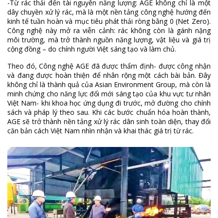
-Từ rác thải đến tài nguyên năng lượng: AGE không chỉ là một
dây chuyền xử lý rác, mà là một nền tảng công nghệ hướng đến
kinh tế tuần hoàn và mục tiêu phát thải ròng bằng 0 (Net Zero).
Công nghệ này mở ra viễn cảnh: rác không còn là gánh nặng
môi trường, mà trở thành nguồn năng lượng, vật liệu và giá trị
cộng đồng – do chính người Việt sáng tạo và làm chủ.
Theo đó, Công nghệ AGE đã được thẩm định- được công nhận
và đang được hoàn thiện để nhân rộng một cách bài bản. Đây
không chỉ là thành quả của Asian Environment Group, mà còn là
minh chứng cho năng lực đổi mới sáng tạo của khu vực tư nhân
Việt Nam- khi khoa học ứng dụng đi trước, mở đường cho chính
sách và pháp lý theo sau. Khi các bước chuẩn hóa hoàn thành,
AGE sẽ trở thành nền tảng xử lý rác dân sinh toàn diện, thay đổi
căn bản cách Việt Nam nhìn nhận và khai thác giá trị từ rác.