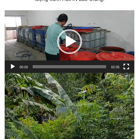
Trình
chơi
Video
00:00
02:05
Trình
chơi
Video