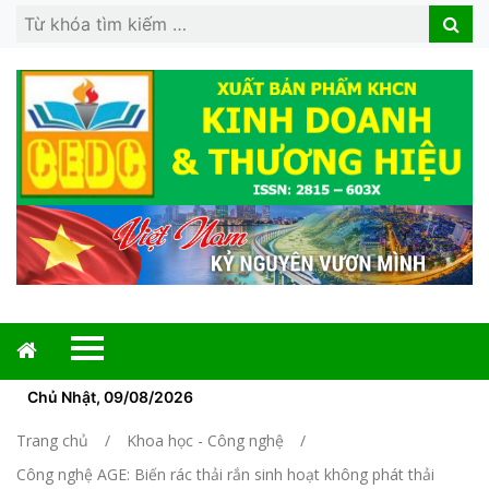
Search
Search
for:
Chủ Nhật, 09/08/2026
Trang chủ
Khoa học - Công nghệ
Công nghệ AGE: Biến rác thải rắn sinh hoạt không phát thải