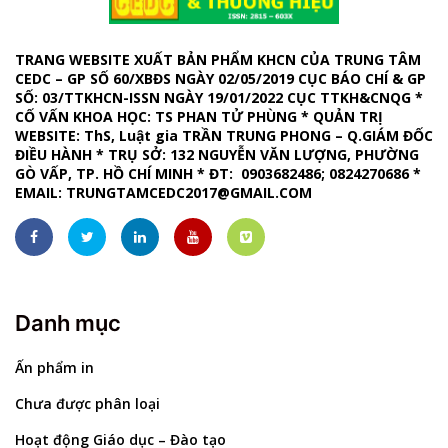
TRANG WEBSITE XUẤT BẢN PHẨM KHCN CỦA TRUNG TÂM
CEDC – GP SỐ 60/XBĐS NGÀY 02/05/2019 CỤC BÁO CHÍ & GP
SỐ: 03/TTKHCN-ISSN NGÀY 19/01/2022 CỤC TTKH&CNQG *
CỐ VẤN KHOA HỌC: TS PHAN TỬ PHÙNG * QUẢN TRỊ
WEBSITE
: ThS, Luật gia TRẦN TRUNG PHONG – Q.GIÁM ĐỐC
ĐIỀU HÀNH *
TRỤ SỞ: 132 NGUYỄN VĂN LƯỢNG, PHƯỜNG
GÒ VẤP, TP. HỒ CHÍ MINH
*
ĐT: 0903682486; 0824270686
*
EMAIL:
TRUNGTAMCEDC2017@GMAIL.COM
Danh mục
Ấn phẩm in
Chưa được phân loại
Hoạt động Giáo dục – Đào tạo